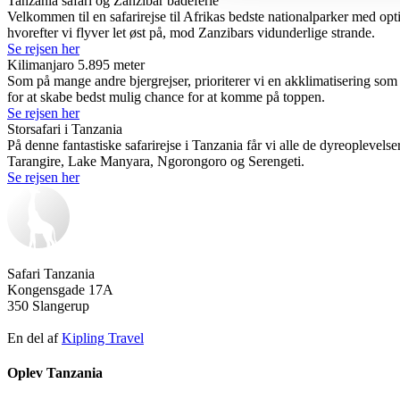
Tanzania safari og Zanzibar badeferie
Velkommen til en safarirejse til Afrikas bedste nationalparker med opt
hvorefter vi flyver let øst på, mod Zanzibars vidunderlige strande.
Se rejsen her
Kilimanjaro 5.895 meter
Som på mange andre bjergrejser, prioriterer vi en akklimatisering som et
for at skabe bedst mulig chance for at komme på toppen.
Se rejsen her
Storsafari i Tanzania
På denne fantastiske safarirejse i Tanzania får vi alle de dyreoplevel
Tarangire, Lake Manyara, Ngorongoro og Serengeti.
Se rejsen her
Safari Tanzania
Kongensgade 17A
350 Slangerup
En del af
Kipling Travel
Oplev Tanzania