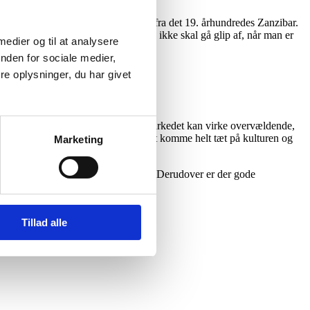
ahili-kultur og historiske objekter fra det 19. århundredes Zanzibar.
-Ajaib er dermed et af de steder, man ikke skal gå glip af, når man er
 medier og til at analysere
nden for sociale medier,
e oplysninger, du har givet
e mange mørke og smalle passager i markedet kan virke overvældende,
lig oplevelse, samt en mulighed for at komme helt tæt på kulturen og
Marketing
 farver af friske frugter og blomster. Derudover er der gode
frugter og madvarer.
Tillad alle