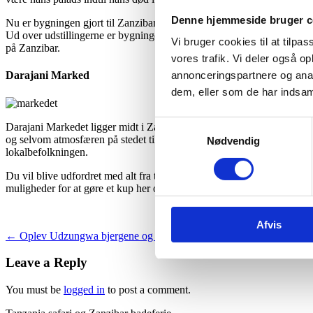
Denne hjemmeside bruger c
Nu er bygningen gjort til Zanzibars Nationalmuseum, og blandt udstilli
Ud over udstillingerne er bygningen i sig selv et fantastisk syn, og dø
Vi bruger cookies til at tilpas
på Zanzibar.
vores trafik. Vi deler også 
annonceringspartnere og anal
Darajani Marked
dem, eller som de har indsaml
Samtykkevalg
Darajani Markedet ligger midt i Zanzibar Town ved siden af Creek Rd.
og selvom atmosfæren på stedet til tider er lidt kaotiske, er markede
Nødvendig
lokalbefolkningen.
Du vil blive udfordret med alt fra travle handlende til lugten af frisk
muligheder for at gøre et kup her og handle dig til unikke varer af 
Afvis
Post
←
Oplev Udzungwa bjergene og Tanzanias største vandfald “Sanje W
navigation
Leave a Reply
You must be
logged in
to post a comment.