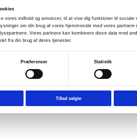
ookies
ngerne findes kulturelle objekter af Det Indiske Oceans dhow kultur, sw
rene i bygningen er alle gigantiske og besmykkede i arabisk stil. Beit al
se vores indhold og annoncer, til at vise dig funktioner til sociale
oplysninger om din brug af vores hjemmeside med vores partnere i
ysepartnere. Vores partnere kan kombinere disse data med andr
et fra din brug af deres tjenester.
, og her finder man alt fra mad til tekstiler og kunstvarer. Selvom d
t alligevel et besøg værd. Her får du nemlig både en overvældende sanse
Præferencer
Statistik
e krydderier og fisk. Samtidig bliver du også mødt med smukke, strålende
lokalt håndværk, eller du kan prøvesmage de mange spændende eksotiske 
Tillad valgte
aterfall”
Rejs til Tanzania og vær med i frivilligt arbejde
→