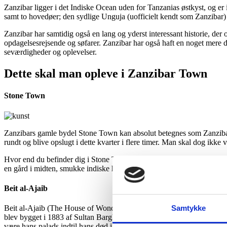
Zanzibar ligger i det Indiske Ocean uden for Tanzanias østkyst, og e
samt to hovedøer; den sydlige Unguja (uofficielt kendt som Zanziba
Zanzibar har samtidig også en lang og yderst interessant historie, der o
opdagelsesrejsende og søfarer. Zanzibar har også haft en noget mere 
seværdigheder og oplevelser.
Dette skal man opleve i Zanzibar Town
Stone Town
Zanzibars gamle bydel Stone Town kan absolut betegnes som Zanzibars 
rundt og blive opslugt i dette kvarter i flere timer. Man skal dog ikke
Hvor end du befinder dig i Stone Town, vil du blive mødt med noget n
en gård i midten, smukke indiske huse med besmykkede verandaer, små
Beit al-Ajaib
Beit al-Ajaib (The House of Wonders) er Zanzibars Nationalmuseum og 
Samtykke
blev bygget i 1883 af Sultan Barghash, og fungerede dengang som et s
være hans palads indtil hans død i 1911.