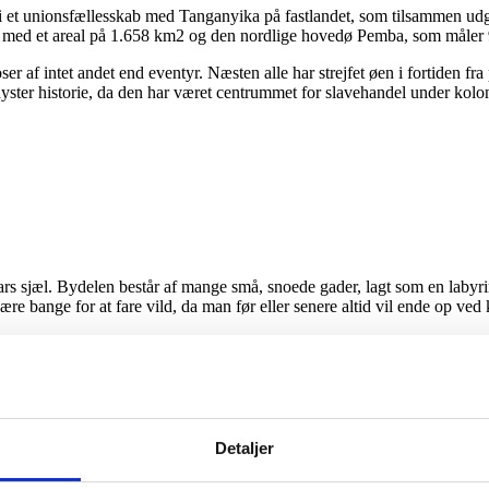
r i et unionsfællesskab med Tanganyika på fastlandet, som tilsammen ud
r) med et areal på 1.658 km2 og den nordlige hovedø Pemba, som måler
ser af intet andet end eventyr. Næsten alle har strejfet øen i fortiden fr
dyster historie, da den har været centrummet for slavehandel under ko
sjæl. Bydelen består af mange små, snoede gader, lagt som en labyrint
 være bange for at fare vild, da man før eller senere altid vil ende op v
yt ved hvert hjørne af de smalle gader. Det kan eksempelvis være lyden
 charmerende caféer og små butikker som sælger kunstvarer samt andre 
en af de vigtigste bygninger i Stone Town. Bygningen er også en af de 
Detaljer
ted for religiøse ceremonier. Bygningen blev bombet af briterne i 189