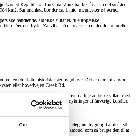
gør United Republic of Tanzania. Zanzibar består af en del småøer
 984 km2. Sammenlagt bor der ca. 1 mio. mennesker på øerne.
a persiske handlende, arabiske sultaner, til europæiske
lonitiden. Dermed byder Zanzibar på en masse spændende kulturelle
 mellem de flotte historiske stenbygninger. Det er nemt at vandre
ed kysten eller hovedvejen Creek Rd.
 af Koranlæsning, historiske forter, overdådige arabiske villaer med
lokale varer – alle med flotte udsmykninger af farverige koraller.
største, der findes i Zanzibar. Den elegante bygning i arabisk stil
Om
6, men blev genopbygget af Sultan Hamoud, som så brugte den til at