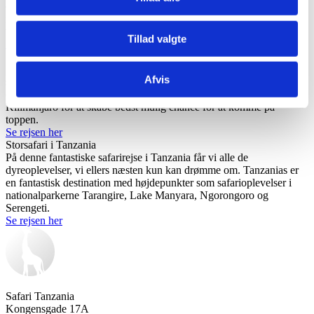
denne Afrika-safari fem fantastiske dage i Tanzanias bedste
nationalparker hvorefter vi flyver let øst på, mod Zanzibars
vidunderlige strande.
Tillad valgte
Se rejsen her
Kilimanjaro 5.895 meter
Som på mange andre bjergrejser, prioriterer vi en akklimatisering
Afvis
som et helt centralt element. Det koster en ekstra dag på bjerget i tid
og kroner. Men det er givet fantastisk godt ud, fordi vi tager til
Kilimanjaro for at skabe bedst mulig chance for at komme på
toppen.
Se rejsen her
Storsafari i Tanzania
På denne fantastiske safarirejse i Tanzania får vi alle de
dyreoplevelser, vi ellers næsten kun kan drømme om. Tanzanias er
en fantastisk destination med højdepunkter som safarioplevelser i
nationalparkerne Tarangire, Lake Manyara, Ngorongoro og
Serengeti.
Se rejsen her
Safari Tanzania
Kongensgade 17A