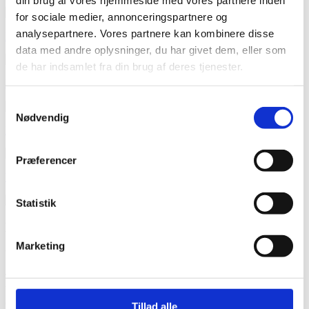
for sociale medier, annonceringspartnere og
analysepartnere. Vores partnere kan kombinere disse
Rovdyr
data med andre oplysninger, du har givet dem, eller som
de har indsamlet fra din brug af deres tjenester.
Krybdyr og padder
Samtykkevalg
Nødvendig
Planteædere
Præferencer
Undervandsdyr
Statistik
Leave a Reply
Marketing
You must be
logged in
to post a comment.
Tanzania safari og Zanzibar badeferie
Velkommen til en safarirejse til Afrikas bedste nationalparker med
optimale muligheder for at opleve storvildtet i Tanzania. Vi har på
Tillad alle