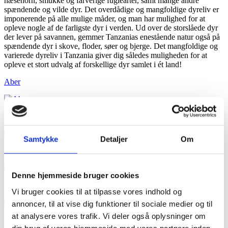
næsehorn, smukke og farverige fuglearter, samt mange andre
spændende og vilde dyr. Det overdådige og mangfoldige dyreliv er
imponerende på alle mulige måder, og man har mulighed for at
opleve nogle af de farligste dyr i verden. Ud over de storslåede dyr
der lever på savannen, gemmer Tanzanias enestående natur også på
spændende dyr i skove, floder, søer og bjerge. Det mangfoldige og
varierede dyreliv i Tanzania giver dig således muligheden for at
opleve et stort udvalg af forskellige dyr samlet i ét land!
Aber
Ådselsædere
Samtykke
Detaljer
Om
De uundgåelige
Denne hjemmeside bruger cookies
Fugle
Vi bruger cookies til at tilpasse vores indhold og
annoncer, til at vise dig funktioner til sociale medier og til
at analysere vores trafik. Vi deler også oplysninger om
Insekter
din brug af vores hjemmeside med vores partnere inden