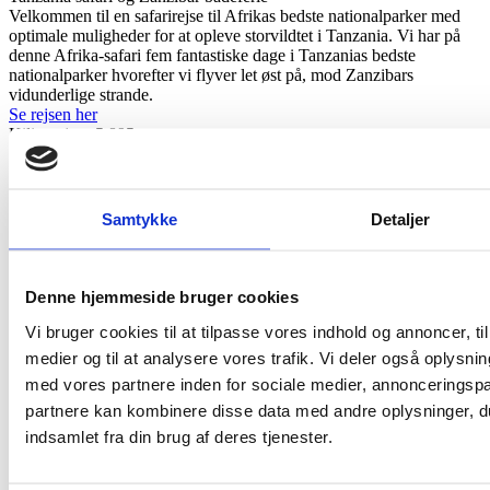
Velkommen til en safarirejse til Afrikas bedste nationalparker med
optimale muligheder for at opleve storvildtet i Tanzania. Vi har på
denne Afrika-safari fem fantastiske dage i Tanzanias bedste
nationalparker hvorefter vi flyver let øst på, mod Zanzibars
vidunderlige strande.
Se rejsen her
Kilimanjaro 5.895 meter
Som på mange andre bjergrejser, prioriterer vi en akklimatisering
som et helt centralt element. Det koster en ekstra dag på bjerget i tid
og kroner. Men det er givet fantastisk godt ud, fordi vi tager til
Kilimanjaro for at skabe bedst mulig chance for at komme på
Samtykke
Detaljer
toppen.
Se rejsen her
Storsafari i Tanzania
På denne fantastiske safarirejse i Tanzania får vi alle de
Denne hjemmeside bruger cookies
dyreoplevelser, vi ellers næsten kun kan drømme om. Tanzanias er
en fantastisk destination med højdepunkter som safarioplevelser i
Vi bruger cookies til at tilpasse vores indhold og annoncer, til 
nationalparkerne Tarangire, Lake Manyara, Ngorongoro og
medier og til at analysere vores trafik. Vi deler også oplys
Serengeti.
med vores partnere inden for sociale medier, annonceringsp
Se rejsen her
partnere kan kombinere disse data med andre oplysninger, du
indsamlet fra din brug af deres tjenester.