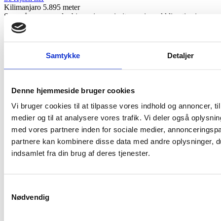
Kilimanjaro 5.895 meter
Som på mange andre bjergrejser, prioriterer vi en akklimatisering
som et helt centralt element. Det koster en ekstra dag på bjerget i tid
og kroner. Men det er givet fantastisk godt ud, fordi vi tager til
Kilimanjaro for at skabe bedst mulig chance for at komme på
toppen.
Samtykke
Detaljer
Se rejsen her
Storsafari i Tanzania
På denne fantastiske safarirejse i Tanzania får vi alle de
dyreoplevelser, vi ellers næsten kun kan drømme om. Tanzanias er
Denne hjemmeside bruger cookies
en fantastisk destination med højdepunkter som safarioplevelser i
nationalparkerne Tarangire, Lake Manyara, Ngorongoro og
Vi bruger cookies til at tilpasse vores indhold og annoncer, til 
Serengeti.
medier og til at analysere vores trafik. Vi deler også oplys
Se rejsen her
med vores partnere inden for sociale medier, annonceringsp
partnere kan kombinere disse data med andre oplysninger, du
indsamlet fra din brug af deres tjenester.
Safari Tanzania
Kongensgade 17A
Samtykkevalg
350 Slangerup
Nødvendig
En del af
Kipling Travel