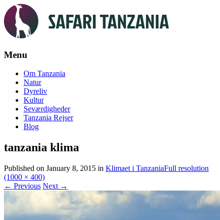
Menu
Skip
Om Tanzania
to
Natur
content
Dyreliv
Kultur
Seværdigheder
Tanzania Rejser
Blog
tanzania klima
Published on
January 8, 2015
in
Klimaet i Tanzania
Full resolution
(1000 × 400)
←
Previous
Next
→