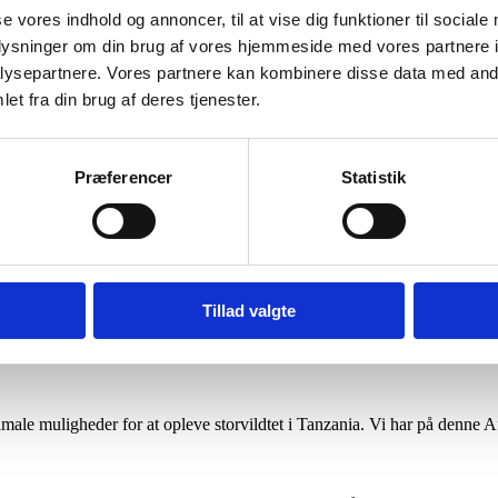
se vores indhold og annoncer, til at vise dig funktioner til sociale
oplysninger om din brug af vores hjemmeside med vores partnere i
ysepartnere. Vores partnere kan kombinere disse data med andr
Øst- og Sydafrika. Dog findes der også vilde strudser i Australien, men 
et fra din brug af deres tjenester.
af én han og op til 15 hunner. Hannen har desuden en 1. dame ud af de 
er de andre hunner i gruppen lægger deres æg. I fordybningen ruger h
ne fjerdragt falder bedst i med omgivelserne om dagen og hannens sorte
Præferencer
Statistik
vis det er tilgængeligt. Strudsen er god til at tilvænne sig til de forske
 som sagt ikke særlig kritisk med hensyn til dens fødevalg, og kan derf
områder med få mængder af føde.
Tillad valgte
imale muligheder for at opleve storvildtet i Tanzania. Vi har på denne A