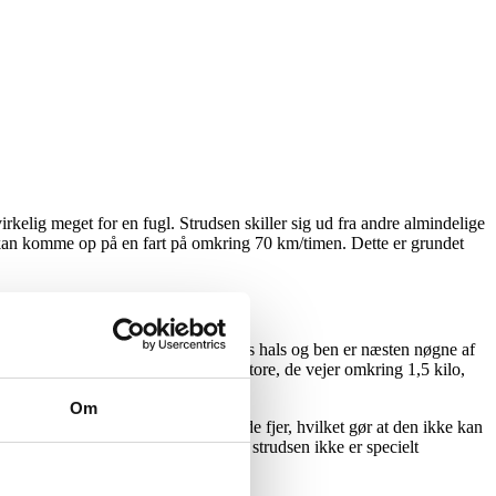
kelig meget for en fugl. Strudsen skiller sig ud fra andre almindelige
n kan komme op på en fart på omkring 70 km/timen. Dette er grundet
ens øjenvipper er meget lange og dens hals og ben er næsten nøgne af
dragt er gråbrun. Strudsens æg er store, de vejer omkring 1,5 kilo,
Om
ystbenet og har ikke sammenhængende fjer, hvilket gør at den ikke kan
ud af dens store krop. Dette gør at strudsen ikke er specielt
 den afrikanske savanne.