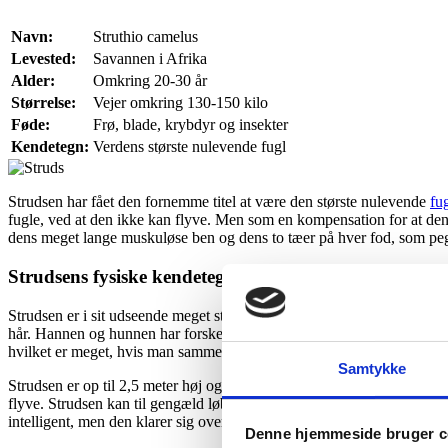
Navn:
Struthio camelus
Levested:
Savannen i Afrika
Alder:
Omkring 20-30 år
Størrelse:
Vejer omkring 130-150 kilo
Føde:
Frø, blade, krybdyr og insekter
Kendetegn:
Verdens største nulevende fugl
Strudsen har fået den fornemme titel at være den største nulevende
fu
fugle, ved at den ikke kan flyve. Men som en kompensation for at den
dens meget lange muskuløse ben og dens to tæer på hver fod, som pe
Strudsens fysiske kendetegn
Strudsen er i sit udseende meget stor og kraftig. Strudsen har meget 
hår. Hannen og hunnen har forskellig farve på deres pels. Hannen har 
hvilket er meget, hvis man sammenligner dens æg med et hønseæg, s
Samtykke
Strudsen er op til 2,5 meter høj og er i den gruppe af fugle, som har
flyve. Strudsen kan til gengæld løbe utrolig stærkt, med en fart op om
intelligent, men den klarer sig overraskende godt alligevel. Strudsens 
Denne hjemmeside bruger c