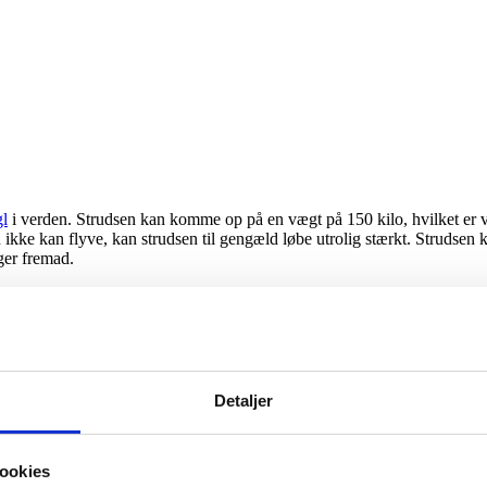
gl
i verden. Strudsen kan komme op på en vægt på 150 kilo, hvilket er vir
 ikke kan flyve, kan strudsen til gengæld løbe utrolig stærkt. Strudse
ger fremad.
lange ben, lang hals og et lille hoved, som nemlig kun vejer 40 gram. D
en fjerdragt, som er sort med hvide tegninger på, hvorimod hunnens fjer
om kun vejer omkring 50 gram.
Detaljer
 mistet evnen til at flyve. Strudsen mangler den fremtrædende kam på br
kring 70 km/timen. Strudsen hjerne er ekstrem lille og vejer kun 40 gram 
øje er placeret højt på en lang hals, som gør det let at opdage rovdyr på
ookies