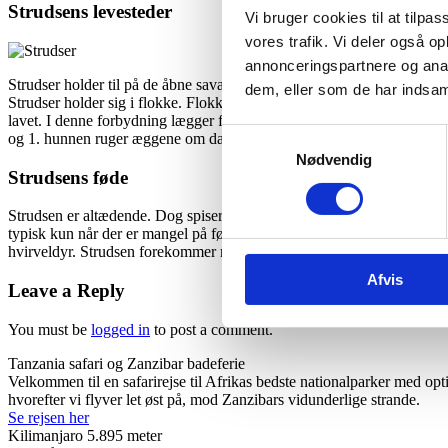
Strudsens levesteder
Vi bruger cookies til at tilpas
vores trafik. Vi deler også 
annonceringspartnere og anal
Strudser holder til på de åbne savanneområder i Tanzania og resten af 
dem, eller som de har indsaml
Strudser holder sig i flokke. Flokkene er typisk i grupper bestående 
lavet. I denne forbydning lægger flokkens 1. damen sine æg, hvoreft
Samtykkevalg
og 1. hunnen ruger æggene om dagen. Det gør de fordi, at hunnens bru
Nødvendig
Strudsens føde
Strudsen er altædende. Dog spiser den mest planter, græs, frø og blade h
typisk kun når der er mangel på føde eller vand i området. Strudsen er
hvirveldyr. Strudsen forekommer meget aktiv, når de befinder sig i 
Afvis
Leave a Reply
You must be
logged in
to post a comment.
Tanzania safari og Zanzibar badeferie
Velkommen til en safarirejse til Afrikas bedste nationalparker med opt
hvorefter vi flyver let øst på, mod Zanzibars vidunderlige strande.
Se rejsen her
Kilimanjaro 5.895 meter