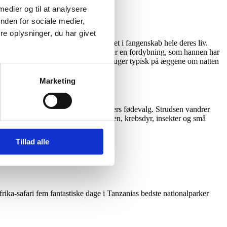
 medier og til at analysere
nden for sociale medier,
e oplysninger, du har givet
de stammer fra strudser der har været i fangenskab hele deres liv.
andre hunner, som på territoriet vælger en fordybning, som hannen har
annen og 1. hunnen alle æg. Hannen ruger typisk på æggene om natten
 fjerdragt er bedst om natten.
Marketing
llige årstider og de forskellige årstiders fødevalg. Strudsen vandrer
or godt spise andre små dyr som firben, krebsdyr, insekter og små
Tillad alle
frika-safari fem fantastiske dage i Tanzanias bedste nationalparker