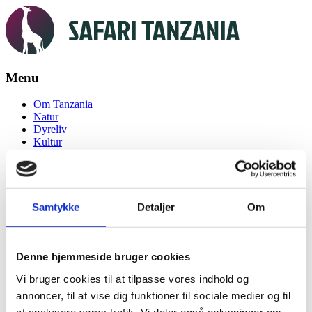
Menu
Skip
Om Tanzania
to
Natur
content
Dyreliv
Kultur
Seværdigheder
Tanzania Rejser
Blog
Samtykke
Detaljer
Om
Tanzania-Afrika-safari-KiplingTravel863
Denne hjemmeside bruger cookies
Published on
February 18, 2021
in
The Ugly Five
Full resolution
(3405 × 2641)
Vi bruger cookies til at tilpasse vores indhold og
←
Previous
Next
→
annoncer, til at vise dig funktioner til sociale medier og til
at analysere vores trafik. Vi deler også oplysninger om