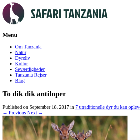
Menu
Skip
Om Tanzania
to
Natur
content
Dyreliv
Kultur
Seværdigheder
Tanzania Rejser
Blog
To dik dik antiloper
Published on
September 18, 2017
in
7 utraditionelle dyr du kan oplev
←
Previous
Next
→