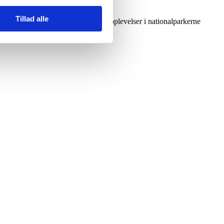
Tillad alle
tination med højdepunkter som safarioplevelser i nationalparkerne