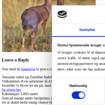
Samtykke
Denne hjemmeside bruger c
Vi bruger cookies til at tilpas
vores trafik. Vi deler også 
Leave a Reply
annonceringspartnere og anal
You must be
logged in
to post a comment.
dem, eller som de har indsaml
Tanzania safari og Zanzibar badeferie
Samtykkevalg
Velkommen til en safarirejse til Afrikas bedste nationalparker med opt
hvorefter vi flyver let øst på, mod Zanzibars vidunderlige strande.
Nødvendig
Se rejsen her
Kilimanjaro 5.895 meter
Som på mange andre bjergrejser, prioriterer vi en akklimatisering som et
for at skabe bedst mulig chance for at komme på toppen.