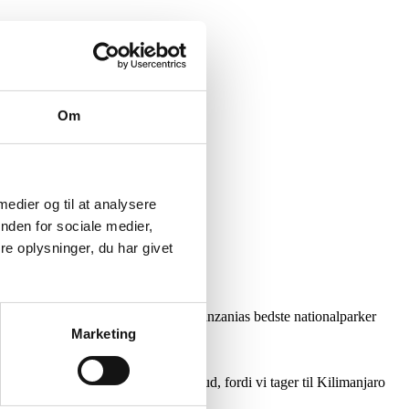
Om
 medier og til at analysere
nden for sociale medier,
e oplysninger, du har givet
frika-safari fem fantastiske dage i Tanzanias bedste nationalparker
Marketing
r. Men det er givet fantastisk godt ud, fordi vi tager til Kilimanjaro