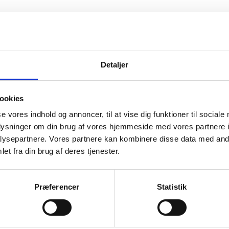
Detaljer
ookies
se vores indhold og annoncer, til at vise dig funktioner til sociale
oplysninger om din brug af vores hjemmeside med vores partnere i
ysepartnere. Vores partnere kan kombinere disse data med andr
et fra din brug af deres tjenester.
imale muligheder for at opleve storvildtet i Tanzania. Vi har på denne A
Præferencer
Statistik
 helt centralt element. Det koster en ekstra dag på bjerget i tid og krone