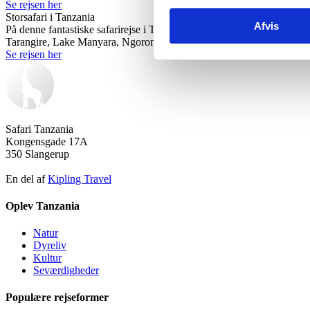
Se rejsen her
Storsafari i Tanzania
Afvis
På denne fantastiske safarirejse i Tanzania får vi alle de dyreoplevel
Tarangire, Lake Manyara, Ngorongoro og Serengeti.
Se rejsen her
Safari Tanzania
Kongensgade 17A
350 Slangerup
En del af
Kipling Travel
Oplev Tanzania
Natur
Dyreliv
Kultur
Seværdigheder
Populære rejseformer